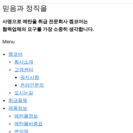
믿음과 정직을
사명으로 에탄올 취급 전문회사 켐코어는
협력업체의 요구를 가장 소중히 생각합니다.
Menu
켐코어
회사소개
고객센터
공지사항
온라인문의
오시는길
취급품목
제품정보
에탄올정보
에탄올비중표
변성제