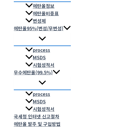
에탄올정보
에탄올비중표
변성제
에탄올95%(변성/무변성)
process
MSDS
시험성적서
무수에탄올(99.5%)
process
MSDS
시험성적서
국세청 인터넷 신고절차
에탄올 발주 및 구입방법